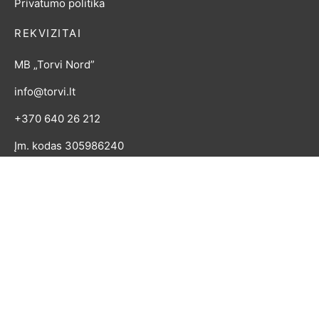
Privatumo politika
REKVIZITAI
MB „Torvi Nord”
info@torvi.lt
+370 640 26 212
Įm. kodas 305986240
KODĖL TORVI?
"Þórví" - vardas kilęs iš senovės skandinavų kalbos,
reiškiantis "griaustinio deivė". Šioje parduotuvėje rasite
tik kruopščiai atrinktas skandinaviško stiliaus prekes.