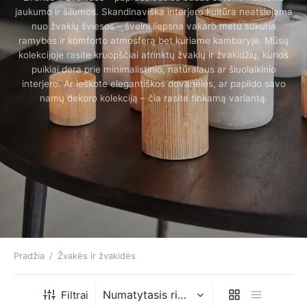
jaukumo ir šilumos. Skandinaviška interjero kultūra neatsiejama
nuo žvakių šviesos – švelni liepsna vakaro metu sukuria
ramybės ir komforto atmosferą bet kuriame kambaryje. Mūsų
kolekcijoje rasite kruopščiai atrinktų žvakių ir žvakidžių, kurios
puikiai dera prie minimalistinio, natūralaus ar šiuolaikinio
interjero. Ar ieškote elegantiškos dovanėlės, ar papildo savo
namų dekoro kolekciją – čia rasite tinkamą variantą.
Pradžia
/
Žvakės ir žvakidės
Filtrai