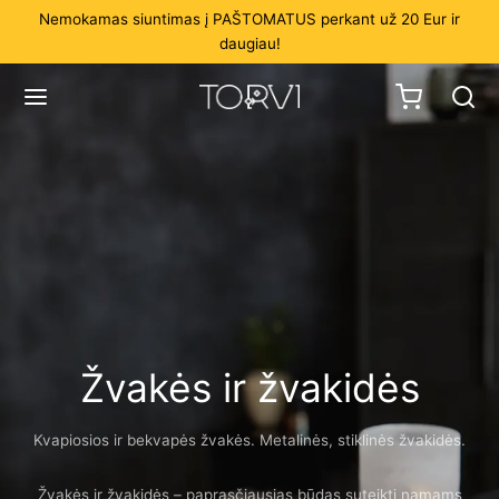
Nemokamas siuntimas į PAŠTOMATUS perkant už 20 Eur ir
daugiau!
Žvakės ir žvakidės
Kvapiosios ir bekvapės žvakės. Metalinės, stiklinės žvakidės.
Žvakės ir žvakidės – paprasčiausias būdas suteikti namams