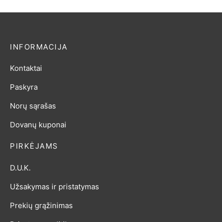
price
price
was:
is:
12,00 €.
8,95 €.
INFORMACIJA
Kontaktai
Paskyra
Norų sąrašas
Dovanų kuponai
PIRKĖJAMS
D.U.K.
Užsakymas ir pristatymas
Prekių grąžinimas