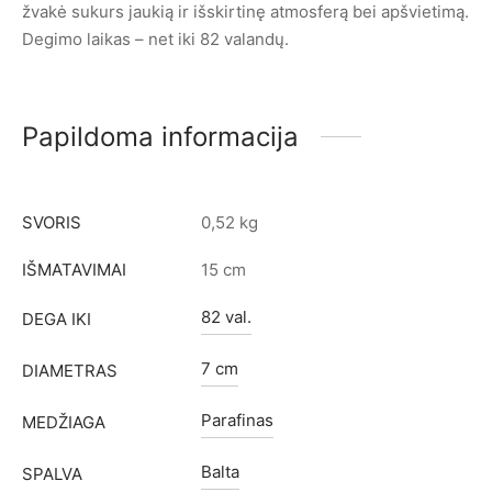
žvakė sukurs jaukią ir išskirtinę atmosferą bei apšvietimą.
Degimo laikas – net iki 82 valandų.
Papildoma informacija
SVORIS
0,52 kg
IŠMATAVIMAI
15 cm
82 val.
DEGA IKI
7 cm
DIAMETRAS
Parafinas
MEDŽIAGA
Balta
SPALVA