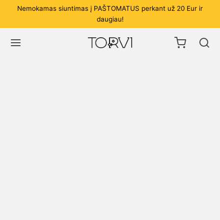
Nemokamas siuntimas į PAŠTOMATUS perkant už 20 Eur ir
daugiau!