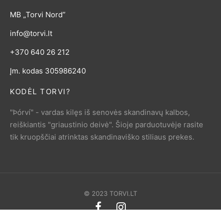
MB „Torvi Nord”
info@torvi.lt
+370 640 26 212
Įm. kodas 305986240
KODĖL TORVI?
"Þórví" - vardas kilęs iš senovės skandinavų kalbos,
reiškiantis "griaustinio deivė". Šioje parduotuvėje rasite
tik kruopščiai atrinktas skandinaviško stiliaus prekes.
© 2023 TORVI.LT