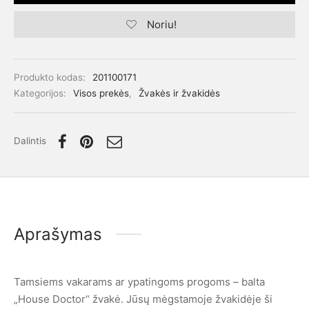
Noriu!
Produkto kodas:
201100171
Kategorijos:
Visos prekės
,
Žvakės ir žvakidės
Dalintis
Aprašymas
Tamsiems vakarams ar ypatingoms progoms – balta
„House Doctor“ žvakė. Jūsų mėgstamoje žvakidėje ši