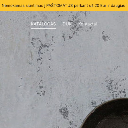
Nemokamas siuntimas į PAŠTOMATUS perkant už 20 Eur ir daugiau!
KATALOGAS
DUK
Kontaktai