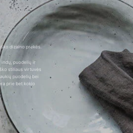
viško dizaino prekės.
 indų, puodelių ir
ko stiliaus virtuvės
jaukių puodelių bei
era prie bet kokio