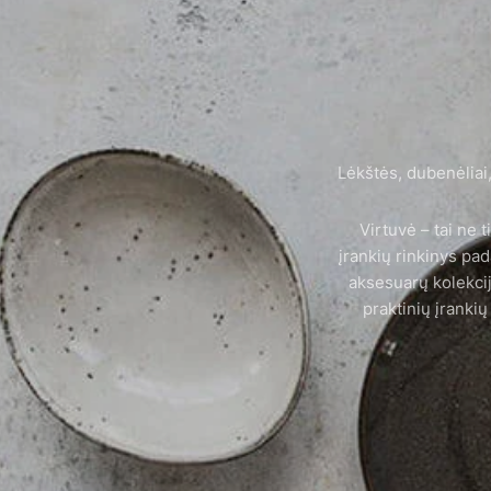
Lėkštės, dubenėliai,
Virtuvė – tai ne 
įrankių rinkinys pa
aksesuarų kolekcij
praktinių įrankių