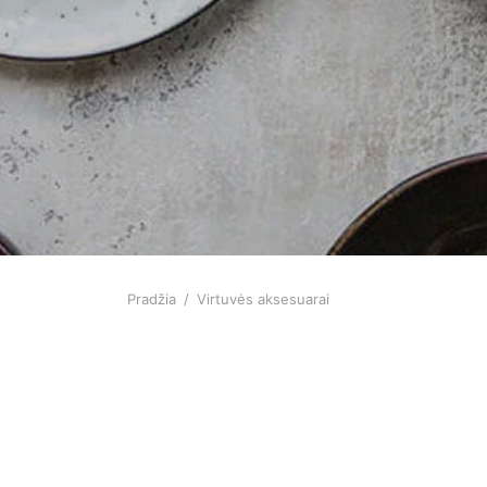
Pradžia
/
Virtuvės aksesuarai
-
%
-