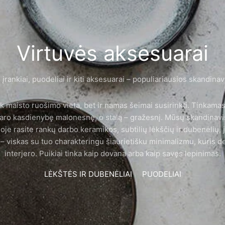
Virtuvės aksesuarai
 įrankiai, puodeliai ir kiti aksesuarai – populiariausios skandina
tik maisto ruošimo vieta, bet ir namas šeimai susirinkti. Tinkamas
daro kasdienybę malonesnę, o stalą – gražesnį. Mūsų skandinaviš
oje rasite rankų darbo keramikos, subtilių lėkščių ir dubenėlių, 
 – viskas su tuo charakteringu šiaurietišku minimalizmu, kuris d
interjero. Puikiai tinka kaip dovana arba kaip savęs lepinimas.
LĖKŠTĖS IR DUBENĖLIAI
PUODELIAI