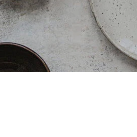
%
-
%