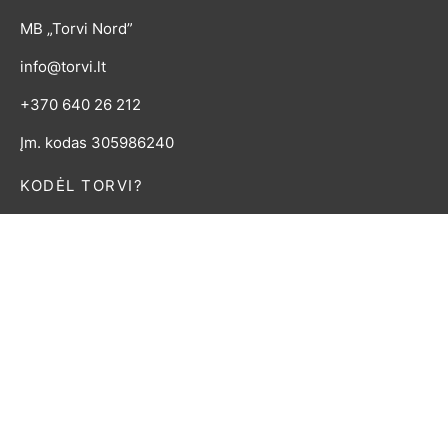
MB „Torvi Nord”
info@torvi.lt
+370 640 26 212
Įm. kodas 305986240
KODĖL TORVI?
"Þórví" - vardas kilęs iš senovės skandinavų kalbos,
reiškiantis "griaustinio deivė". Šioje parduotuvėje rasite
tik kruopščiai atrinktas skandinaviško stiliaus prekes.
© 2023 TORVI.LT