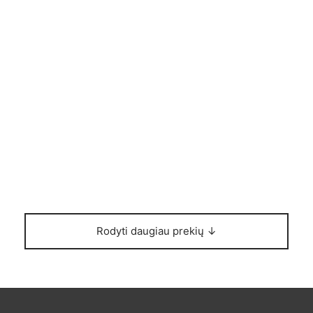
PATARIMAI
Minimalistinio Skandinaviško
Stiliaus Privalumai
Rodyti daugiau prekių ↓