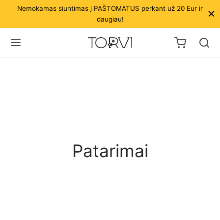
Nemokamas siuntimas į PAŠTOMATUS perkant už 20 Eur ir
daugiau!
Patarimai