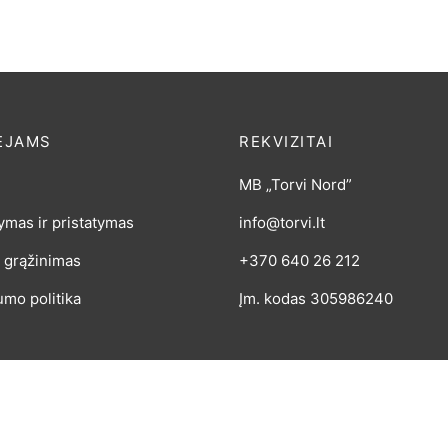
ĖJAMS
REKVIZITAI
MB „Torvi Nord”
mas ir pristatymas
info@torvi.lt
 grąžinimas
+370 640 26 212
umo politika
Įm. kodas 305986240