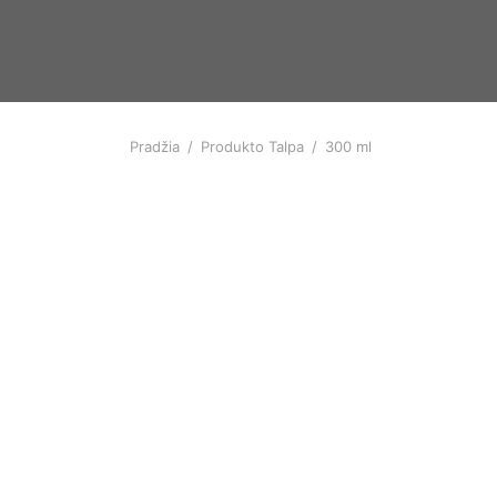
Pradžia
/
Produkto Talpa
/
300 ml
-
%