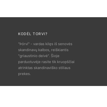
KODĖL TORVI?
"Þórví" - vardas kilęs iš senovės
skandinavų kalbos, reiškiantis
"griaustinio deivė". Šioje
parduotuvėje rasite tik kruopščiai
atrinktas skandinaviško stiliaus
prekes.
PASKAMBINTI MUMS