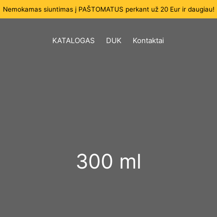
Nemokamas siuntimas į PAŠTOMATUS perkant už 20 Eur ir daugiau!
KATALOGAS
DUK
Kontaktai
300 ml