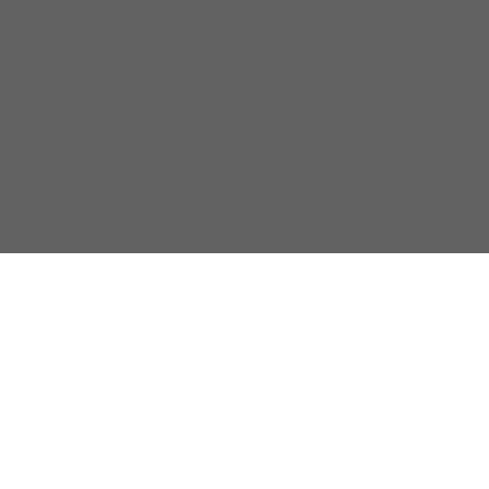
%
-
%