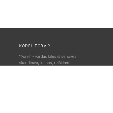
KODĖL TORVI?
"Þórví" - vardas kilęs iš senovės
skandinavų kalbos, reiškiantis
"griaustinio deivė". Šioje
parduotuvėje rasite tik kruopščiai
atrinktas skandinaviško stiliaus
prekes.