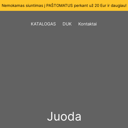
Nemokamas siuntimas į PAŠTOMATUS perkant už 20 Eur ir daugiau!
KATALOGAS
DUK
Kontaktai
Juoda