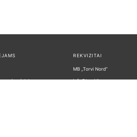
ĖJAMS
REKVIZITAI
MB „Torvi Nord”
mas ir pristatymas
info@torvi.lt
 grąžinimas
+370 640 26 212
umo politika
Įm. kodas 305986240