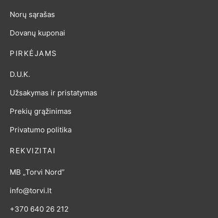
Norų sąrašas
Dovanų kuponai
PIRKĖJAMS
D.U.K.
Užsakymas ir pristatymas
Prekių grąžinimas
Privatumo politika
REKVIZITAI
MB „Torvi Nord”
info@torvi.lt
+370 640 26 212