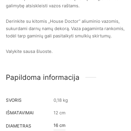
galimybę atsiskleisti vazos raštams.
Derinkite su kitomis „House Doctor“ aliuminio vazomis,
sukurdami darnų namų dekorą. Vaza pagaminta rankomis,
todėl tarp gaminių gali pasitaikyti smulkių skirtumų.
Valykite sausa šluoste.
Papildoma informacija
SVORIS
0,18 kg
IŠMATAVIMAI
12 cm
16 cm
DIAMETRAS