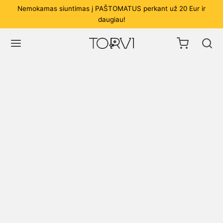
Nemokamas siuntimas į PAŠTOMATUS perkant už 20 Eur ir
daugiau!