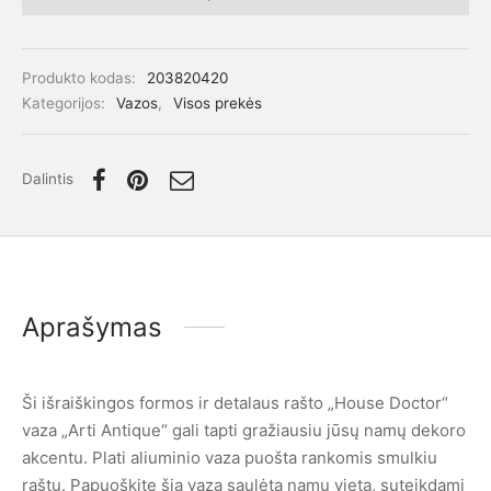
Produkto kodas:
203820420
Kategorijos:
Vazos
,
Visos prekės
Dalintis
Aprašymas
Ši išraiškingos formos ir detalaus rašto „House Doctor“
vaza „Arti Antique“ gali tapti gražiausiu jūsų namų dekoro
akcentu. Plati aliuminio vaza puošta rankomis smulkiu
raštu. Papuoškite šia vaza saulėtą namų vietą, suteikdami