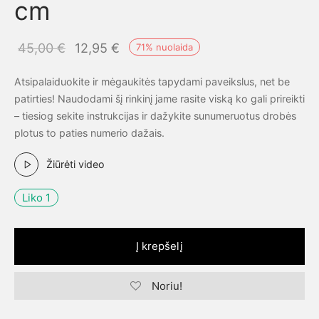
cm
Original
Current
45,00
€
12,95
€
71
%
nuolaida
price
price is:
Atsipalaiduokite ir mėgaukitės tapydami paveikslus, net be
was:
12,95 €.
patirties! Naudodami šį rinkinį jame rasite viską ko gali prireikti
45,00 €.
– tiesiog sekite instrukcijas ir dažykite sunumeruotus drobės
plotus to paties numerio dažais.
Žiūrėti video
Liko 1
Į krepšelį
Noriu!