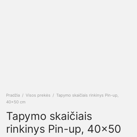
Pradžia
/
Visos prekės
/
Tapymo skaičiais rinkinys Pin-up,
40×50 cm
Tapymo skaičiais
rinkinys Pin-up, 40×50