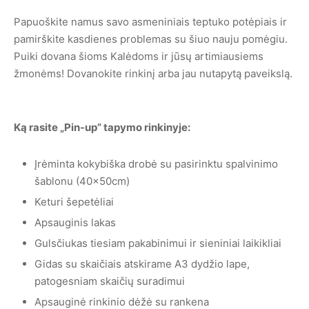
Papuoškite namus savo asmeniniais teptuko potėpiais ir
pamirškite kasdienes problemas su šiuo nauju pomėgiu.
Puiki dovana šioms Kalėdoms ir jūsų artimiausiems
žmonėms! Dovanokite rinkinį arba jau nutapytą paveikslą.
Ką rasite „Pin-up” tapymo rinkinyje:
Įrėminta kokybiška drobė su pasirinktu spalvinimo
šablonu (40x50cm)
Keturi šepetėliai
Apsauginis lakas
Gulsčiukas tiesiam pakabinimui ir sieniniai laikikliai
Gidas su skaičiais atskirame A3 dydžio lape,
patogesniam skaičių suradimui
Apsauginė rinkinio dėžė su rankena