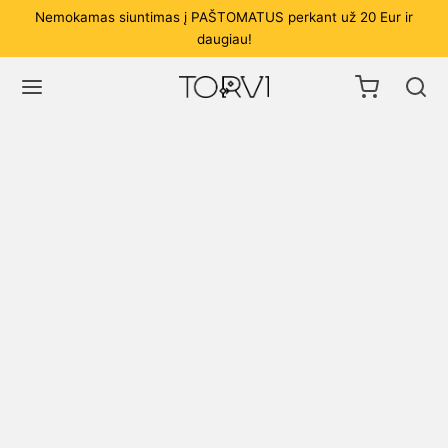
Nemokamas siuntimas į PAŠTOMATUS perkant už 20 Eur ir
daugiau!