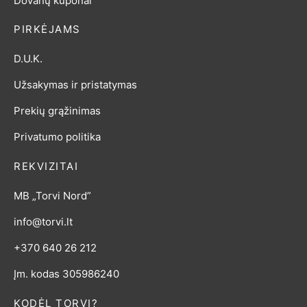
PIRKĖJAMS
D.U.K.
Užsakymas ir pristatymas
Prekių grąžinimas
Privatumo politika
REKVIZITAI
MB „Torvi Nord”
info@torvi.lt
+370 640 26 212
Įm. kodas 305986240
KODĖL TORVI?